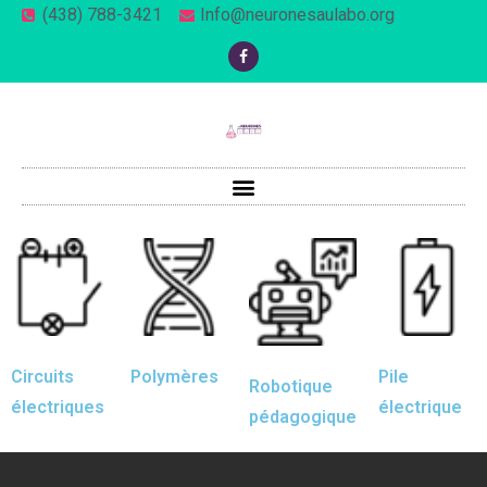
(438) 788-3421
Info@neuronesaulabo.org
Circuits
Polymères
Pile
Robotique
électriques
électrique
pédagogique