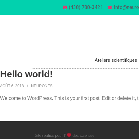
(438) 788-3421
Info@neuro
514-270-1221
info@neuronesaulabo.com
Ateliers scientifiques
Hello world!
AOÛT 6, 2018
NEURONES
Welcome to WordPress. This is your first post. Edit or delete it, t
Site réalisé pour l'
des sciences