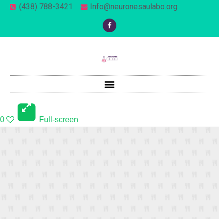
(438) 788-3421
Info@neuronesaulabo.org
0
Full-screen