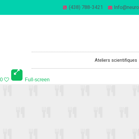
(438) 788-3421
Info@neuro
514-270-1221
info@neuronesaulabo.com
Ateliers scientifiques
0
Full-screen