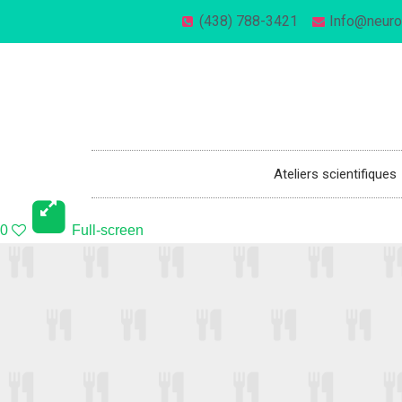
(438) 788-3421
Info@neuro
514-270-1221
info@neuronesaulabo.com
Ateliers scientifiques
0
Full-screen