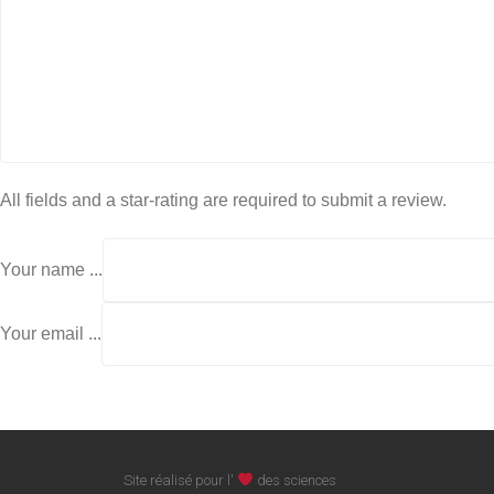
All fields and a star-rating are required to submit a review.
Your name ...
Your email ...
Site réalisé pour l'
des sciences