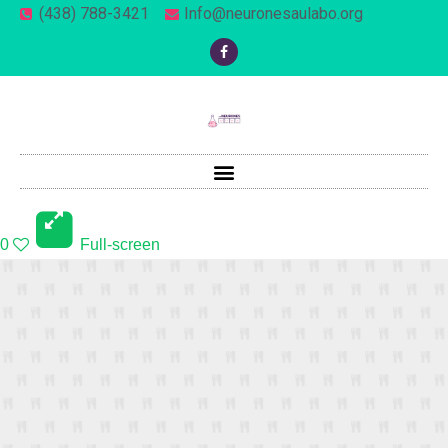
(438) 788-3421
Info@neuronesaulabo.org
0
Full-screen