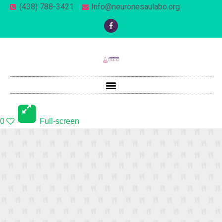
(438) 788-3421
Info@neuronesaulabo.org
0
Full-screen