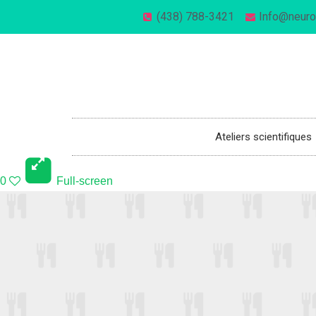
(438) 788-3421
Info@neuro
514-270-1221
info@neuronesaulabo.com
Ateliers scientifiques
0
Full-screen