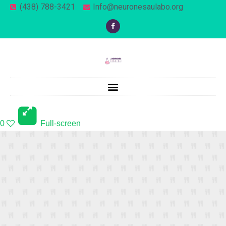
(438) 788-3421
Info@neuronesaulabo.org
0
Full-screen