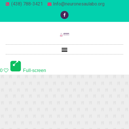
(438) 788-3421
Info@neuronesaulabo.org
0
Full-screen