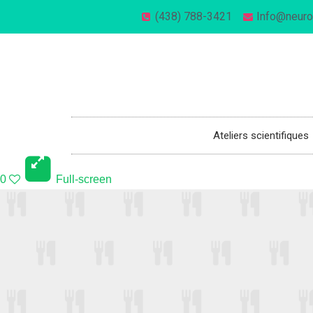
(438) 788-3421
Info@neuro
514-270-1221
info@neuronesaulabo.com
Ateliers scientifiques
0
Full-screen