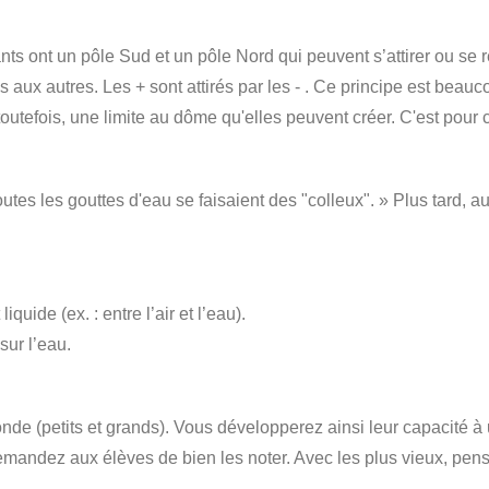
ont un pôle Sud et un pôle Nord qui peuvent s’attirer ou se rep
es aux autres. Les + sont attirés par les - . Ce principe est beau
a, toutefois, une limite au dôme qu'elles peuvent créer. C'est po
tes les gouttes d'eau se faisaient des "colleux". » Plus tard, a
quide (ex. : entre l’air et l’eau).
sur l’eau.
onde (petits et grands). Vous développerez ainsi leur capacité à u
Demandez aux élèves de bien les noter. Avec les plus vieux, pen